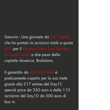
Samorin - Una giornata da 
327 entries 
che ha portato le iscrizioni totali a quota 
603
 per il 
People’s Poker Tour Samorin, 
al Card Casino
 a due passi dalla 
capitale slovacca, Bratislava. 
Il garantito da 
400.000 euro
 è 
praticamente coperto per la sua metà 
grazie alle 217 entries del Day1C 
special price da 350 euro e dalle 110 
iscrizioni del Day1D da 500 euro di 
buy in. 