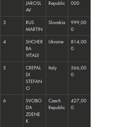
JAROSL
Republic
000
AV
3
RUS 
Slovakia
999,00
MARTIN
0
4
SHCHER
Ukraine
814,00
BA 
0
VITALII
5
CREPAL
Italy
566,00
DI 
0
STEFAN
O
6
SVOBO
Czech 
427,00
DA 
Republic
0
ZDENE
K