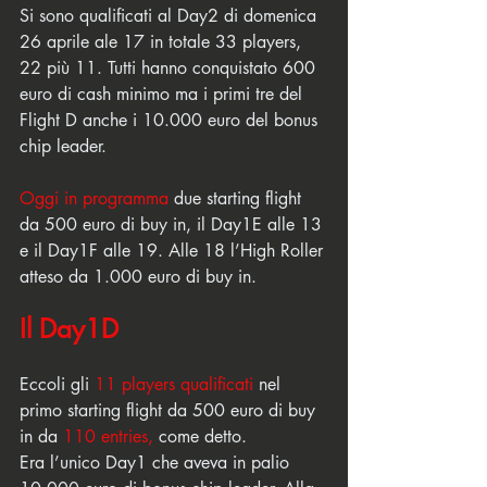
Si sono qualificati al Day2 di domenica 
26 aprile ale 17 in totale 33 players, 
22 più 11. Tutti hanno conquistato 600 
euro di cash minimo ma i primi tre del 
Flight D anche i 10.000 euro del bonus 
chip leader. 
Oggi in programma 
due starting flight 
da 500 euro di buy in, il Day1E alle 13 
e il Day1F alle 19. Alle 18 l’High Roller 
atteso da 1.000 euro di buy in. 
Il Day1D
Eccoli gli 
11 players qualificati 
nel 
primo starting flight da 500 euro di buy 
in da 
110 entries,
 come detto. 
Era l’unico Day1 che aveva in palio 