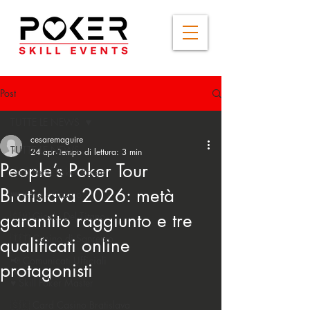
Post
TUTTE LE NEWS
cesaremaguire
TUTTE LE NEWS
24 apr
Tempo di lettura: 3 min
People’s Poker Tour
🇸🇮 Perla Poker Room
Bratislava 2026: metà
👑 King's Casino
garantito raggiunto e tre
🇸🇲 Giochi Del Titano
🇮🇹 Casino di Sanremo
qualificati online
📢 Comunicati Ufficiali
protagonisti
♥️ Skill Poker Master
🇸🇰 Card Casino Bratislava