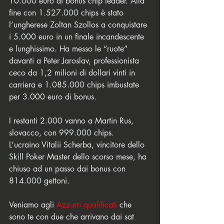
10.000 euro di bonus chip leader. Alla 
fine con 1.527.000 chips è stato 
l’ungherese Zoltan Szollos a conquistare 
i 5.000 euro in un finale incandescente 
e lunghissimo. Ha messo le “ruote” 
davanti a Peter Jaroslav, professionista 
ceco da 1,2 milioni di dollari vinti in 
carriera e 1.085.000 chips imbustate 
per 3.000 euro di bonus. 
I restanti 2.000 vanno a Martin Rus, 
slovacco, con 999.000 chips. 
L’ucraino Vitalii Scherba, vincitore dello 
Skill Poker Master dello scorso mese, ha 
chiuso ad un passo dai bonus con 
814.000 gettoni. 
Veniamo agli 
Azzurri qualificati
 che 
sono te con due che arrivano dai sat 