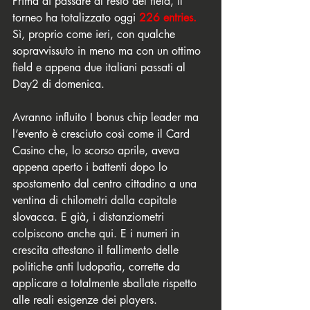
Prima di passare al resto del field, il 
torneo ha totalizzato oggi 
226 entries.
Sì, proprio come ieri, con qualche 
sopravvissuto in meno ma con un ottimo 
field e appena due italiani passati al 
Day2 di domenica. 
Avranno influito I bonus chip leader ma 
l’evento è cresciuto così come il Card 
Casino che, lo scorso aprile, aveva 
appena aperto i battenti dopo lo 
spostamento dal centro cittadino a una 
ventina di chilometri dalla capitale 
slovacca. E già, i distanziometri 
colpiscono anche qui. E i numeri in 
crescita attestano il fallimento delle 
politiche anti ludopatia, corrette da 
applicare a totalmente sballate rispetto 
alle reali esigenze dei players. 