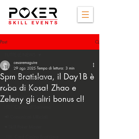
Post
TUTTE LE NEWS
cesaremaguire
TUTTE LE NEWS
29 ago 2025
Tempo di lettura: 3 min
Spm Bratislava, il Day1B è
🇸🇮 Perla Poker Room
roba di Kosa! Zhao e
👑 King's Casino
Zeleny gli altri bonus cl!
🇸🇲 Giochi Del Titano
🇮🇹 Casino di Sanremo
📢 Comunicati Ufficiali
♥️ Skill Poker Master
🇸🇰 Card Casino Bratislava