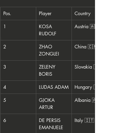
Pos.
Player
Country
1
KOSA 
Austria 🇦🇹
RUDOLF
2
ZHAO 
China 🇨🇳
ZONGLEI
3
ZELENY 
Slovakia 🇸🇰
BORIS
4
LUDAS ADAM
Hungary 🇭🇺
5
GJOKA 
Albania 🇦🇱
ARTUR
6
DE PERSIS 
Italy 🇮🇹
EMANUELE