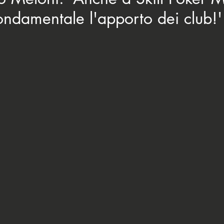
ndamentale l'apporto dei club!'