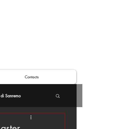
Contacts
 di Sanremo
aster