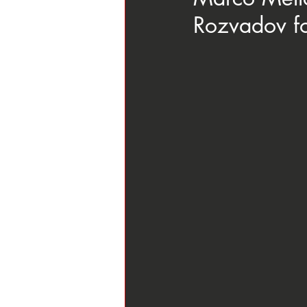
Rozvadov fo