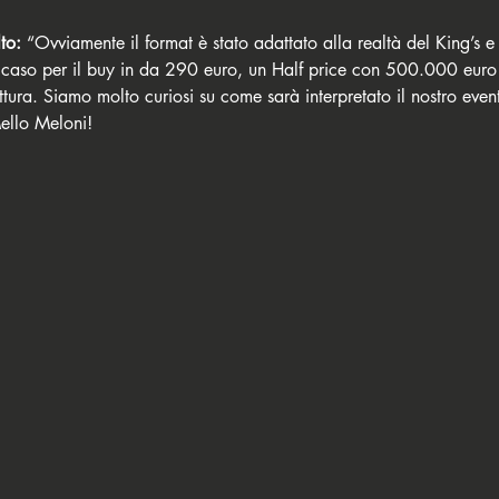
to:
 “Ovviamente il format è stato adattato alla realtà del King’s e 
i caso per il buy in da 290 euro, un Half price con 500.000 euro 
tura. Siamo molto curiosi su come sarà interpretato il nostro even
ello Meloni! 