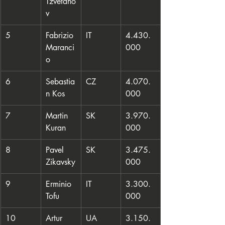
Tzvetano
v
5
Fabrizio 
IT
4.430.
Maranci
000
o
6
Sebastia
CZ
4.070.
n Kos
000
7
Martin 
SK
3.970.
Kuran
000
8
Pavel 
SK
3.475.
Zikavsky
000
9
Erminio 
IT
3.300.
Tofu
000
10
Artur 
UA
3.150.