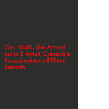
Ore 18:40, due Azzurri 
out in 5 minuti, Crepaldi e 
Picozzi salutano ll PPtour 
Samorin