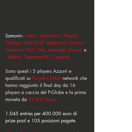
Samorin - 
Pietro “piero94ct” Napoli, 
Fabrizio “AANG3L” Marancio, Erminio 
“erminio1972” Tofù, Armando Picozzi 
e 
 Stefano “beerman98” Crepaldi. 
Sono questi i 5 players Azzurri e 
qualificati su 
People's Poker
 network che 
hanno raggiunto il final day da 16 
players a caccia del P-Globe e la prima 
moneta da 
54.850 euro. 
1.045 entries per 400.000 euro di 
prize pool e 105 posizioni pagate. 