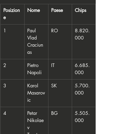
Posizion
Nome
Paese
Chips
e
1
Paul 
RO
8.820.
Vlad 
000
Craciun
as
2
Pietro 
IT
6.685.
Napoli
000
3
Karol 
SK
5.700.
Masarov
000
ic
4
Petar 
BG
5.505.
Nikolae
000
v 