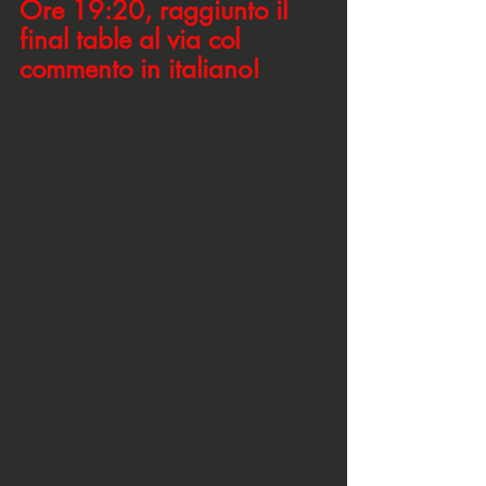
Ore 19:20, raggiunto il 
final table al via col 
commento in italiano!