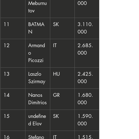
Meburnu
000
tov
11
BATMA
SK
3.110.
N
000
12
Armand
IT
2.685.
o 
000
Picozzi
13
Laszlo 
HU
2.425.
Szirmay
000
14
Nanos 
GR
1.680.
Dimitrios
000
15
undefine
SK
1.590.
d Elov
000
16
Stefano 
IT
1.515.