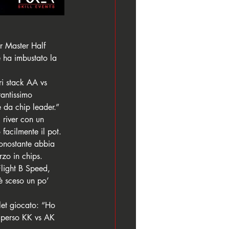
r Master Half 
 ha imbustato la 
antissimo 
e da chip leader.” 
 river con un 
facilmente il pot. 
nonostante abbia 
zo in chips. 
light B Speed, 
 sceso un po’ 
let giocato: “Ho 
o perso KK vs AK 