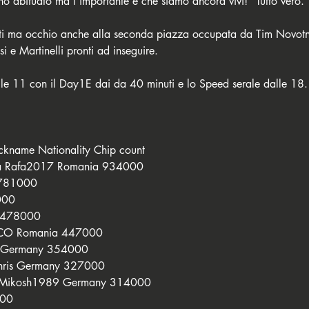
o abituato ma l’importante è che siamo ancora vivi!” Tutto vero.
sciti ma occhio anche alla seconda piazza occupata da Tim Novot
 e Martinelli pronti ad inseguire. 
e 11 con il Day1E dai da 40 minuti e lo Speed serale dalle 18.
ickname Nationality Chip count
lea Rafa2017 Romania 934000
 781000
1000
ly 478000
OCO Romania 447000
nji Germany 354000
chris Germany 327000
z Mikosh1989 Germany 314000
000