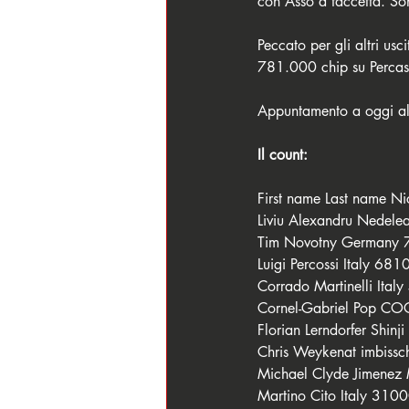
con Asso a faccetta. Son
Peccato per gli altri u
781.000 chip su Percassi
Appuntamento a oggi all
Il count:
First name Last name N
Liviu Alexandru Nede
Tim Novotny Germany
Luigi Percossi Italy 68
Corrado Martinelli Ita
Cornel-Gabriel Pop C
Florian Lerndorfer Shi
Chris Weykenat imbiss
Michael Clyde Jimene
Martino Cito Italy 310