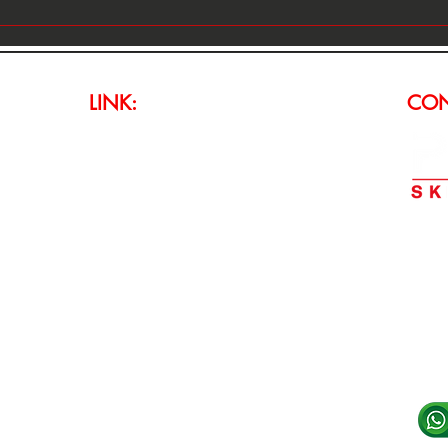
PPTour Samorin 2026, il final
PPTo
day da 16 left al tv table!
Azzur
final
LINK:
CON
Home Page
Events
News & Blog
Photo Gallery
♥️ POK
Info:
Promotions
Boo
k
Wha
Reserve Seat
Tv Tables
E-ma
Hotels