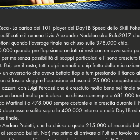
ca - La carica dei 101 player del Day1B Speed dello Skill Poke
qualificati e il rumeno Liviu Alexandru Nedelea aka Rafa2017 che
toni quando l’average finale ha chiuso sulle 378.000 chip. 
r me senza possibilità di scoppi particolari e lì sono cresciuto t
. Poi, per il resto, tutti colpi normali e chip frutto della mia azion
y un avversario che aveva bettato flop e turn prestando il fianco al
on si lascia sfuggire l’occasione ed esce di 75.000 conquistando 
i azzurri con Luigi Percossi che è cresciuto molto bene nel finale 
 su un board molto pericoloso: ha chiuso comunque a 681.000 ter
o Martinelli a 478.000 sempre costante e in crescita durante il F
 dopo essere salito sopra le 400.000 intorno a metà Day1B ed è
se finale.  
te Andrea Proietti, che ha chiuso a quota 215.000 al secondo bul
è al secondo bullet, Ndr) ma prima di arrivare all’ultimo tavolo h