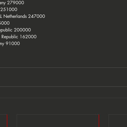
many 279000
y 251000
ML Netherlands 247000
15000
epublic 200000
ch Republic 162000
any 91000