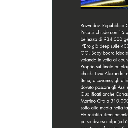
Rozvadov, Repubblica Ce
Price si chiude con 16 
bellezza di 934.000 get
 “Ero già deep sulle 400.000 quando pre flop siamo andati ai resti con un avversario pari stack AA vs 
QQ. Baby board ideale pe
volando in vetta al count
Proprio sul finale outpla
check: Liviu Alexandru n
Bene, dicevamo, gli altr
dovuto passare gli Assi
Qualificati anche Corrad
Martino Cito a 310.000
sotto alla media nella fa
Ha resistito strenuamen
perso diversi colpi (ed 