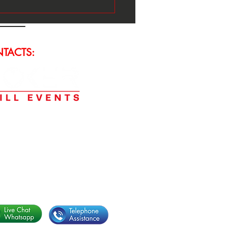
ur Samorin 2026: 5
ri qualificati online al
 day da 16 players!
TACTS:
ER SKILL EVENTS
+3
9 3474951601
ing ‭
+
39 338 366148
4‬
tsApp.
‭+39 338 3661484‬
il:
info@pokerskillevents.com