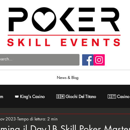
News & Blog
om
👑 King's Casino
🇸🇲 Giochi Del Titano
🇮🇹 Casino
nov 2023
Tempo di lettura: 2 min
 Poker Master
🇸🇰 Card Casino Bratislava
ina il Day1B Skill Poker Master