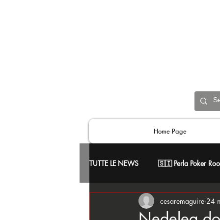
Home Page
TUTTE LE NEWS
🇸🇮 Perla Poker Ro
cesaremaguire
24 
📢 Comunicati Ufficiali
♥️ Skill
Nedelea dom