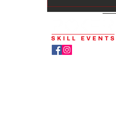
Pietro “pietro94ct” Napoli è il
38esimo vincitore del People’s
Poker Tour al Card Casino di
Samorin
Avviso sulla traduzione
© Poker Skill Events
Poker Tournaments
All rights reserved