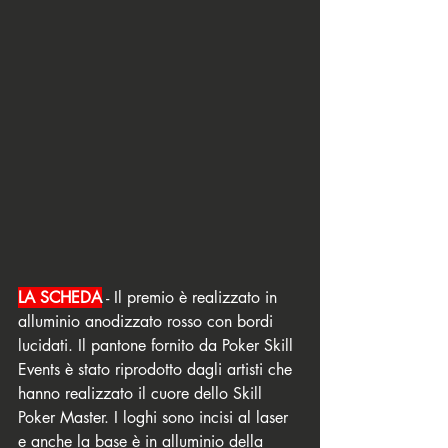
LA SCHEDA
 - Il premio è realizzato in 
alluminio anodizzato rosso con bordi 
lucidati. Il pantone fornito da Poker Skill 
Events è stato riprodotto dagli artisti che 
hanno realizzato il cuore dello Skill 
Poker Master. I loghi sono incisi al laser 
e anche la base è in alluminio della 