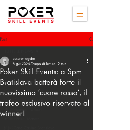
Post
TUTTE LE NEWS
cesaremaguire
TUTTE LE NEWS
5 giu 2024
Tempo di lettura: 2 min
Poker Skill Events: a Spm
🇸🇮 Perla Poker Room
Bratislava batterà forte il
👑 King's Casino
nuovissimo ‘cuore rosso’, il
🇸🇲 Giochi Del Titano
🇮🇹 Casino di Sanremo
trofeo esclusivo riservato al
📢 Comunicati Ufficiali
winner!
♥️ Skill Poker Master
🇸🇰 Card Casino Bratislava