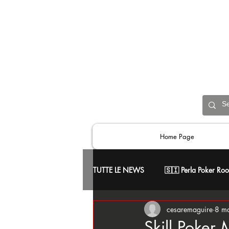
Home Page
TUTTE LE NEWS
🇸🇮 Perla Poker Ro
cesaremaguire
8 m
📢 Comunicati Ufficiali
♥️ Skill
Skill Poker