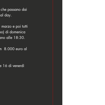
s che passano dai 
nal day. 
marzo e poi tutti 
rbo) di domenica 
tano alle 18:30. 
on  8.000 euro al 
le 16 di venerdì 