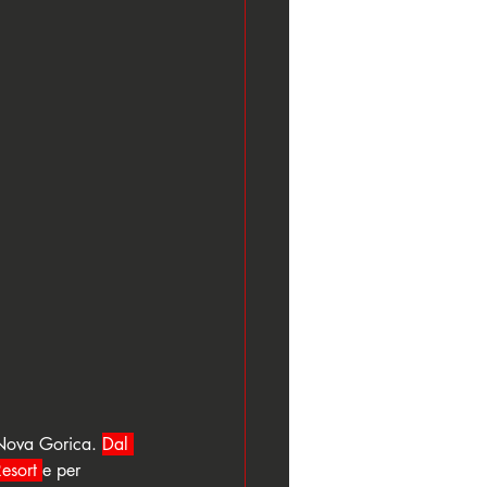
i Nova Gorica. 
Dal 
esort 
e per 