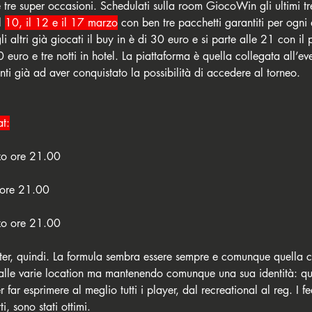
 tre super occasioni. Schedulati sulla room GiocoWin gli ultimi tre 
 
10, il 12 e il 17 marzo
 con ben tre pacchetti garantiti per ogni
i altri già giocati il buy in è di 30 euro e si parte alle 21 con il
 euro e tre notti in hotel. La piattaforma è quella collegata all’e
nti già ad aver conquistato la possibilità di accedere al torneo. 
at:
o ore 21.00
 ore 21.00
o ore 21.00
ster, quindi. La formula sembra essere sempre e comunque quella 
 alle varie location ma mantenendo comunque una sua identità: qu
r far esprimere al meglio tutti i player, dal recreational al reg. I 
i, sono stati ottimi. 