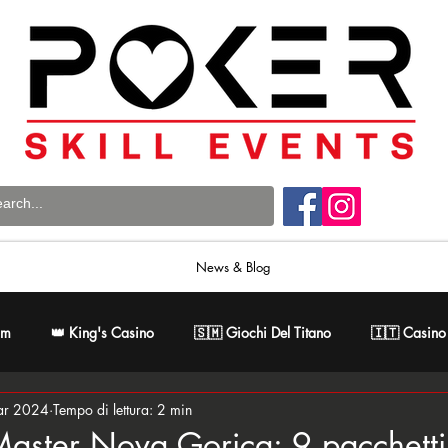
News & Blog
om
👑 King's Casino
🇸🇲 Giochi Del Titano
🇮🇹 Casino
ar 2024
Tempo di lettura: 2 min
 Poker Master
🇸🇰 Card Casino Bratislava
 Master Nova Gorica: 9 pacchetti 