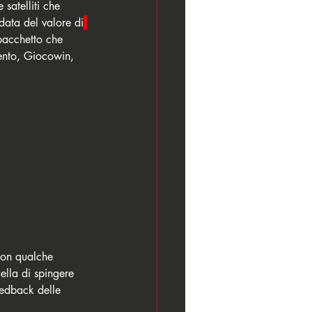
satelliti che 
 data del valore di
 pacchetto che 
vento, Giocowin, 
con qualche 
ella di spingere 
feedback delle 