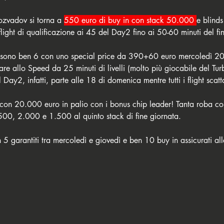
ozvadov si torna a 
550 euro di buy in con stack 50.000 
e blind
flight di qualificazione ai 45 del Day2 fino ai 50-60 minuti del fi
one sono ben 6 con uno special price da 390+60 euro mercoledì 20 
re allo Speed da 25 minuti di livelli (molto più giocabile del Tu
 Day2, infatti, parte alle 18 di domenica mentre tutti i flight scat
B con 20.000 euro in palio con i bonus chip leader! Tanta roba c
00, 2.000 e 1.500 al quinto stack di fine giornata. 
on 5 garantiti tra mercoledì e giovedì e ben 10 buy in assicurati al